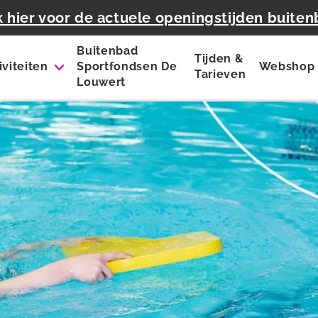
k hier voor de actuele openingstijden buite
Buitenbad
Tijden &
iviteiten
Sportfondsen De
Webshop
Tarieven
Louwert