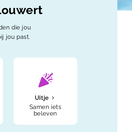
Louwert
nden die jou
j jou past.
Uitje
Samen iets
beleven