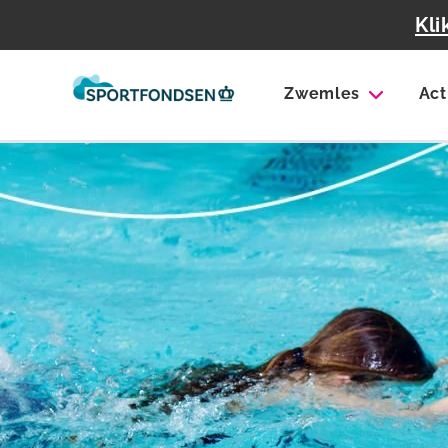
Kli
Zwemles
Act